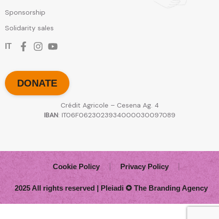
Sponsorship
Solidarity sales
IT
DONATE
Crédit Agricole – Cesena Ag. 4
IBAN
: IT06F0623023934000030097089
Cookie Policy
Privacy Policy
2025 All rights reserved | Pleiadi ✪ The Branding Agency