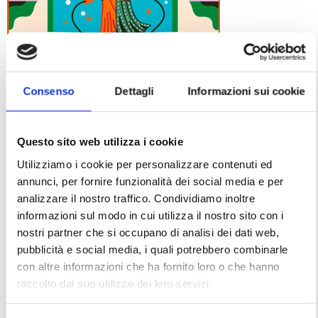
Consenso
Dettagli
Informazioni sui cookie
“La moda che fa bene” goes to
Royal Beach
Questo sito web utilizza i cookie
On Thursday, November 30th at 8:30 PM, we
look forward to spending an evening together
Utilizziamo i cookie per personalizzare contenuti ed
and presenting the new collection from the
annunci, per fornire funzionalità dei social media e per
Balò tailoring, which dedicates itself daily to
analizzare il nostro traffico. Condividiamo inoltre
sewing unique and original garments.
informazioni sul modo in cui utilizza il nostro sito con i
Download the invitation
nostri partner che si occupano di analisi dei dati web,
pubblicità e social media, i quali potrebbero combinarle
con altre informazioni che ha fornito loro o che hanno
raccolto dal suo utilizzo dei loro servizi.
Learn more