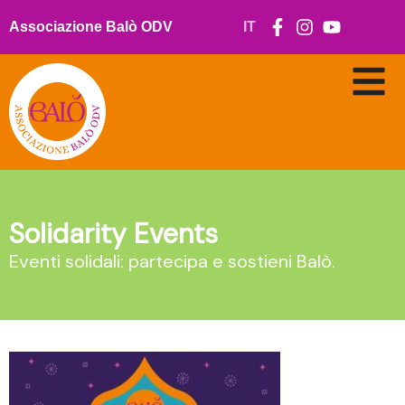
Skip
to
Associazione Balò ODV
IT
content
Solidarity Events
Eventi solidali: partecipa e sostieni Balò.