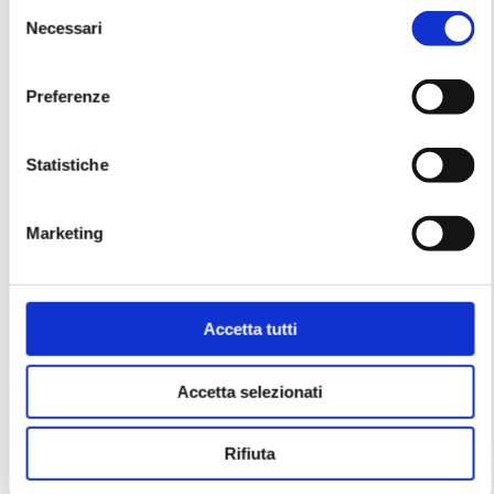
Selezione
Necessari
del
consenso
Preferenze
Statistiche
Marketing
Accetta tutti
Accetta selezionati
Balò sulle colline
Rifiuta
We look forward to seeing you on Friday, June