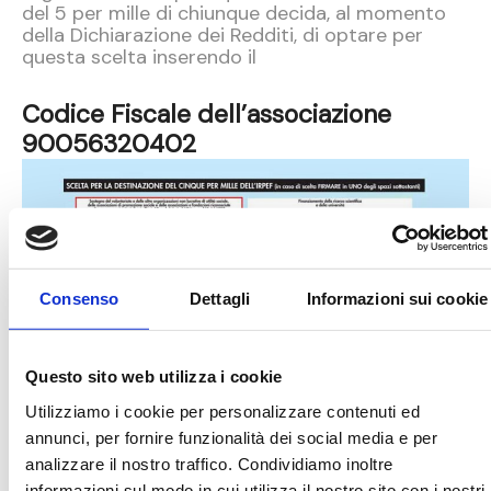
del 5 per mille di chiunque decida, al momento
della Dichiarazione dei Redditi, di optare per
questa scelta inserendo il
Codice Fiscale dell’associazione
90056320402
Consenso
Dettagli
Informazioni sui cookie
Nel 2019, con le donazioni del 5×1000
Questo sito web utilizza i cookie
ammontanti a €8.858,33, abbiamo potuto
coprire per 6 mesi le spese della mensa
Utilizziamo i cookie per personalizzare contenuti ed
scolastica che prepara circa 250 pasti al giorno.
annunci, per fornire funzionalità dei social media e per
analizzare il nostro traffico. Condividiamo inoltre
Dacci una mano e contribuisci a far sì che i pasti
informazioni sul modo in cui utilizza il nostro sito con i nostri