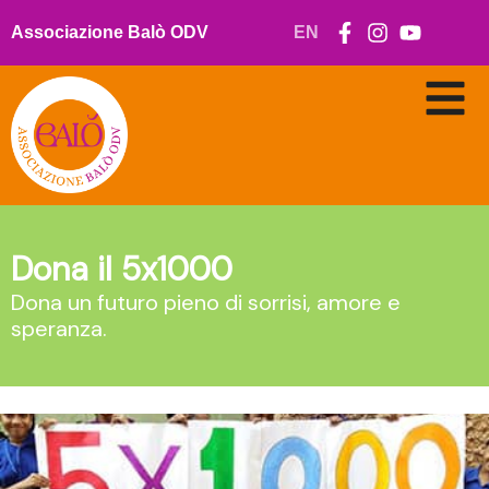
Vai
al
Associazione Balò ODV
EN
contenuto
Dona il 5x1000
Dona un futuro pieno di sorrisi, amore e
speranza.