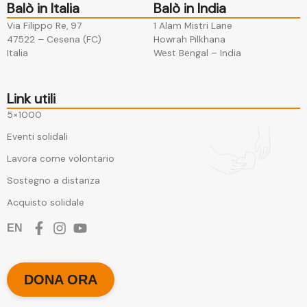
Balò in Italia
Balò in India
Via Filippo Re, 97
1 Alam Mistri Lane
47522 – Cesena (FC)​
Howrah Pilkhana​
Italia
West Bengal – India
Link utili
5×1000
Eventi solidali
Lavora come volontario
Sostegno a distanza
Acquisto solidale
EN
DONA ORA