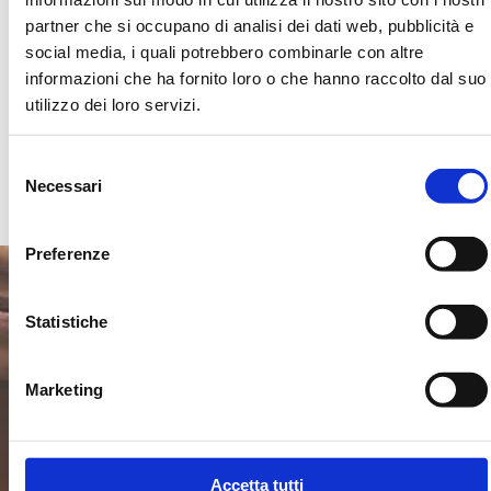
siano molti di più!
partner che si occupano di analisi dei dati web, pubblicità e
social media, i quali potrebbero combinarle con altre
Basta un gesto, non ti costa nulla. Per i nostri
informazioni che ha fornito loro o che hanno raccolto dal suo
bambini è il cibo di ogni giorno, spesso l’unico.
utilizzo dei loro servizi.
Richiedi informazioni
Selezione
Necessari
del
consenso
Preferenze
Statistiche
Iscriviti alla Newsletter
Marketing
Email
Autorizzo il trattamento dei miei dati al fine di dare
Invia
seguito alla mia richiesta. I dati personali saranno
trattati in conformità con l’informativa presente nella
Accetta tutti