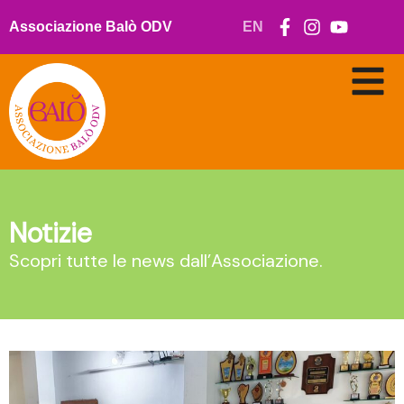
Vai
al
Associazione Balò ODV
EN
contenuto
Notizie
Scopri tutte le news dall’Associazione.