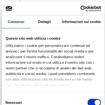
Nel cuore pulsante dello slum di Pilkhana, la Balò
English School rappresenta molto più di un
semplice luogo di apprendimento: è un presidio
fondamentale per la tutela integrale dell’infanzia.
Consenso
Dettagli
Informazioni sui cookie
Questo sito web utilizza i cookie
Scopri di più
Utilizziamo i cookie per personalizzare contenuti ed
annunci, per fornire funzionalità dei social media e per
analizzare il nostro traffico. Condividiamo inoltre
informazioni sul modo in cui utilizza il nostro sito con i
nostri partner che si occupano di analisi dei dati web,
pubblicità e social media, i quali potrebbero combinarle
con altre informazioni che ha fornito loro o che hanno
raccolto dal suo utilizzo dei loro servizi.
Selezione
Necessari
del