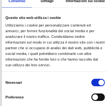
una componente di responsabilità e accompagnamento,
Consenso
Dettagli
Informazioni sui cookie
valorizzando il loro ruolo nel trasmettere attenzione e buone
pratiche anche ai più piccoli.
Questo sito web utilizza i cookie
In questo modo, la prima fase di “
Nutrire Speranze”
ha costruito
Utilizziamo i cookie per personalizzare contenuti ed
un percorso educativo progressivo, capace di parlare a ogni
fascia d’età con strumenti adeguati, rafforzando non solo le
annunci, per fornire funzionalità dei social media e per
conoscenze, ma anche il senso di responsabilità e di
analizzare il nostro traffico. Condividiamo inoltre
appartenenza alla comunità scolastica.
informazioni sul modo in cui utilizza il nostro sito con i nostri
partner che si occupano di analisi dei dati web, pubblicità e
Questa prima fase ha costruito qualcosa di solido: non solo
social media, i quali potrebbero combinarle con altre
informazione, ma consapevolezza; non solo lezioni, ma pratiche
informazioni che ha fornito loro o che hanno raccolto dal
condivise; non solo scuola, ma comunità. Perché quando un
bambino impara a lavarsi correttamente le mani, quando una
suo utilizzo dei loro servizi.
ragazza comprende il valore di un pasto sano, quando uno
studente più grande accompagna un più piccolo in un percorso
Selezione
educativo, il cambiamento non resta chiuso dentro l’aula. Entra
Necessari
nelle case, coinvolge le madri, raggiunge le famiglie e si trasforma
del
in cura quotidiana.
consenso
Preferenze