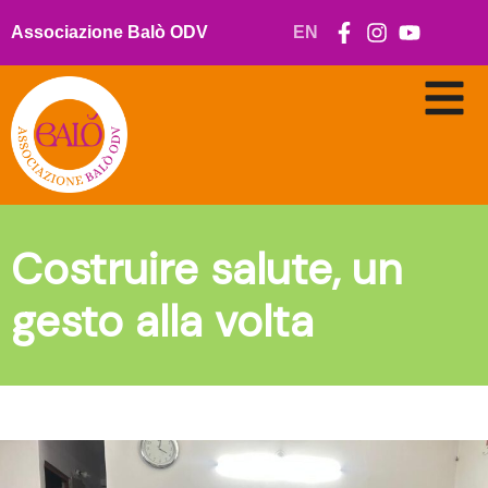
Vai
al
Associazione Balò ODV
EN
contenuto
Costruire salute, un
gesto alla volta