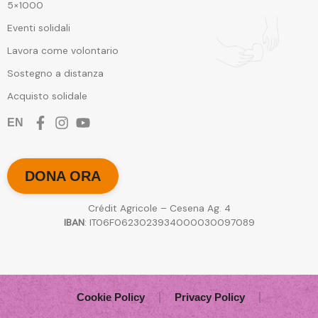
5×1000
Eventi solidali
Lavora come volontario
Sostegno a distanza
Acquisto solidale
EN
DONA ORA
Crédit Agricole – Cesena Ag. 4
IBAN
: IT06F0623023934000030097089
Cookie Policy
Privacy Policy