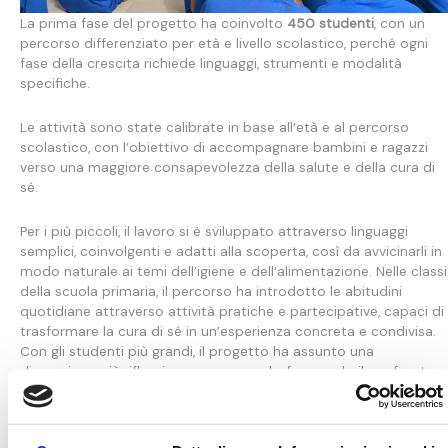
La prima fase del progetto ha coinvolto
450 studenti
, con un
percorso differenziato per età e livello scolastico, perché ogni
fase della crescita richiede linguaggi, strumenti e modalità
specifiche.
Le attività sono state calibrate in base all’età e al percorso
scolastico, con l’obiettivo di accompagnare bambini e ragazzi
verso una maggiore consapevolezza della salute e della cura di
sé.
Per i più piccoli, il lavoro si è sviluppato attraverso linguaggi
semplici, coinvolgenti e adatti alla scoperta, così da avvicinarli in
modo naturale ai temi dell’igiene e dell’alimentazione. Nelle classi
della scuola primaria, il percorso ha introdotto le abitudini
quotidiane attraverso attività pratiche e partecipative, capaci di
trasformare la cura di sé in un’esperienza concreta e condivisa.
Con gli studenti più grandi, il progetto ha assunto una
dimensione più riflessiva e consapevole, favorendo il confronto,
la partecipazione attiva e una comprensione più profonda del
legame tra comportamenti quotidiani, salute e benessere. Per i
ragazzi delle classi superiori, infine, il percorso si è arricchito di