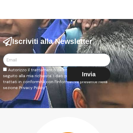
Iscriviti alla Newsletter
Email
Autorizzo il trattamento dei miei dati al fine di dare
Invia
seguito alla mia richiesta. I dati personali saranno
trattati in conformità con l’informativa presente nella
sezione Privacy Policy*