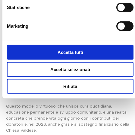
Statistiche
Marketing
Accetta tutti
Accetta selezionati
Rifiuta
È così che “
Nutrire Speranze”
costruisce salute: un gesto alla
volta, insieme.
Questo modello virtuoso, che unisce cura quotidiana,
educazione permanente e sviluppo comunitario, è una realtà
concreta che prende vita ogni giorno con i contributi dei
donatori e, nel 2026, anche grazie al sostegno finanziario della
Chiesa Valdese.