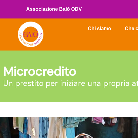
Vai
Associazione Balò ODV
al
contenuto
Chi siamo
Che c
Microcredito
Un prestito per iniziare una propria at