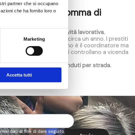
nostri partner che si occupano
o da Balò, di una somma di
azioni che ha fornito loro o
 iniziare una piccola attività lavorativa.
un tempo determinato di circa un anno. I prestiti
Marketing
. All’interno del gruppo uno è il coordinatore ma
tà
e i membri del gruppo si controllano a vicenda
 che vengono cucinati e venduti per strada.
Accetta tutti
iei dati al fine di dare seguito alla mia richiesta. I