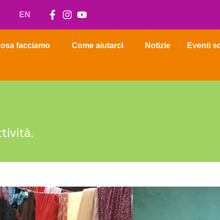
EN
osa facciamo
Come aiutarci
Notizie
Eventi so
tività.