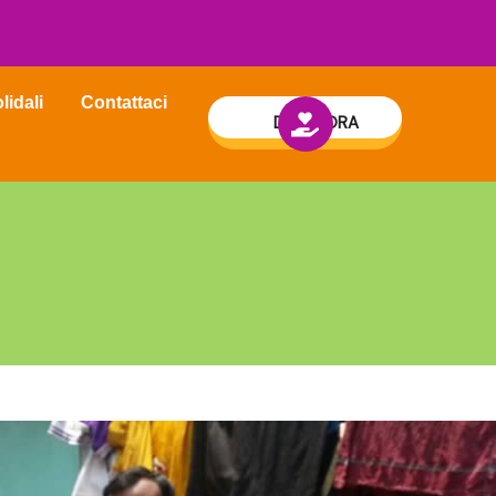
lidali
Contattaci
DONA ORA