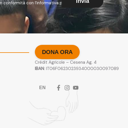
Invia
 in conformità con l’informativa presente nella
DONA ORA
Crédit Agricole – Cesena Ag. 4
IBAN
: IT06F0623023934000030097089
EN