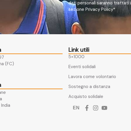
dati personali saranno trattati
sezione Privacy Policy*
a
Link utili
5×1000
 97
a (FC)​
Eventi solidali
Lavora come volontario
a
Sostegno a distanza
ane
Acquisto solidale
a​
India
EN