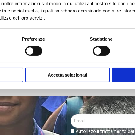
inoltre informazioni sul modo in cui utilizza il nostro sito con i 
o aiuto, prevede il prestito, fatt
icità e social media, i quali potrebbero combinarle con altre inform
lizzo dei loro servizi.
ttività lavorativa.
l prestito, fatto da Balò, di una somma di denaro per
ta settimanalmente in base a una quota fissa e per 
Preferenze
Statistiche
 circa 60 a 150 euro) a gruppi di almeno 3 persone
stito. Questo crea
coesione e senso di responsabili
una attività di barbiere e alcune bancarelle di cibi
Accetta selezionati
Email
Autorizzo il trattamento dei m