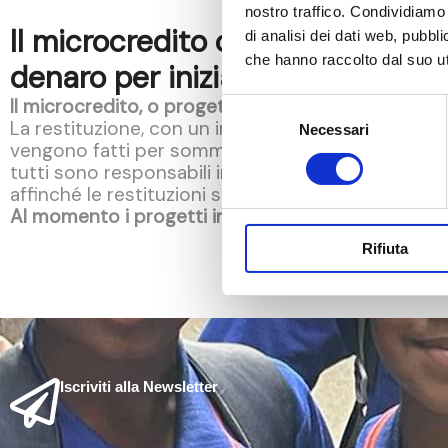
nostro traffico. Condividiamo 
Il microcredito o progetto di aut
di analisi dei dati web, pubbl
che hanno raccolto dal suo uti
denaro per iniziare una piccola a
Il microcredito, o progetto di auto aiuto, prevede i
Selezione
La restituzione, con un interesse simbolico, è fat
Necessari
del
vengono fatti per somme di 5.000 o 10.000 Inr (da
consenso
tutti sono responsabili in solido per ciascun pre
affinché le restituzioni siano fatte con regolarità.
Al momento i progetti in corso sono l’apertura di 
Rifiuta
Iscriviti alla Newsletter