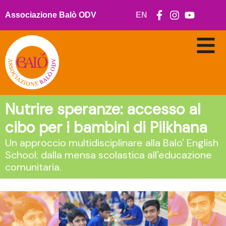
Vai
al
Associazione Balò ODV
EN
contenuto
Nutrire speranze: accesso al
cibo per i bambini di Pilkhana
Un approccio multidisciplinare alla Balo' English
School: dalla mensa scolastica all'educazione
comunitaria.