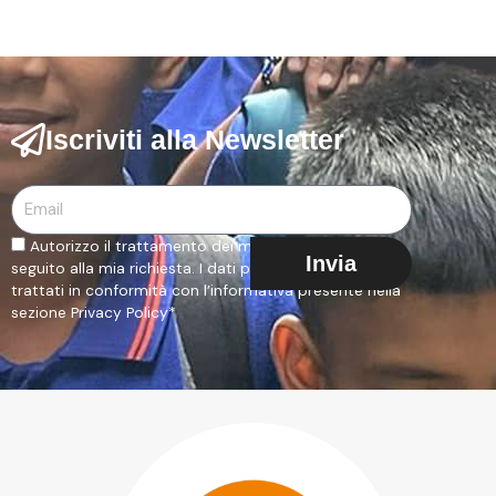
Iscriviti alla Newsletter
Email
Autorizzo il trattamento dei miei dati al fine di dare
Invia
seguito alla mia richiesta. I dati personali saranno
trattati in conformità con l’informativa presente nella
sezione Privacy Policy*