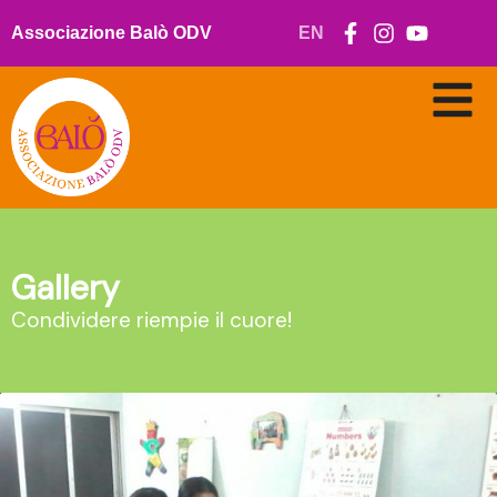
Vai
al
Associazione Balò ODV
EN
contenuto
Gallery
Condividere riempie il cuore!