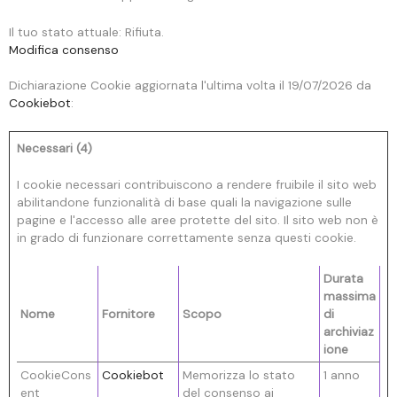
Il tuo stato attuale: Rifiuta.
Modifica consenso
Dichiarazione Cookie aggiornata l'ultima volta il 19/07/2026 da
Cookiebot
:
Necessari (4)
I cookie necessari contribuiscono a rendere fruibile il sito web
abilitandone funzionalità di base quali la navigazione sulle
pagine e l'accesso alle aree protette del sito. Il sito web non è
in grado di funzionare correttamente senza questi cookie.
Durata
massima
Nome
Fornitore
Scopo
di
archiviaz
ione
CookieCons
Cookiebot
Memorizza lo stato
1 anno
ent
del consenso ai