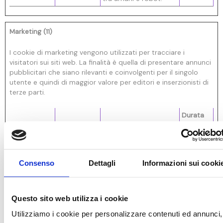
Marketing (11)
I cookie di marketing vengono utilizzati per tracciare i
visitatori sui siti web. La finalità è quella di presentare annunci
pubblicitari che siano rilevanti e coinvolgenti per il singolo
utente e quindi di maggior valore per editori e inserzionisti di
terze parti.
Durata
massima
Nome
Fornitore
Scopo
di
archiviaz
ione
Consenso
Dettagli
Informazioni sui cooki
__Secure-
YouTube
Utilizzato per tracciare
180
ROLLOUT_T
l'interazione
giorni
OKEN
dell'utente con i
Questo sito web utilizza i cookie
contenuti incorporati.
Utilizziamo i cookie per personalizzare contenuti ed annunci,
__Secure-
YouTube
Memorizza le
Sessione