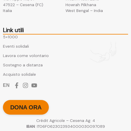
47522 – Cesena (FC)​
Howrah Pilkhana​
Italia
West Bengal – India
Link utili
5×1000
Eventi solidali
Lavora come volontario
Sostegno a distanza
Acquisto solidale
EN
DONA ORA
Crédit Agricole – Cesena Ag. 4
IBAN
: IT06F0623023934000030097089