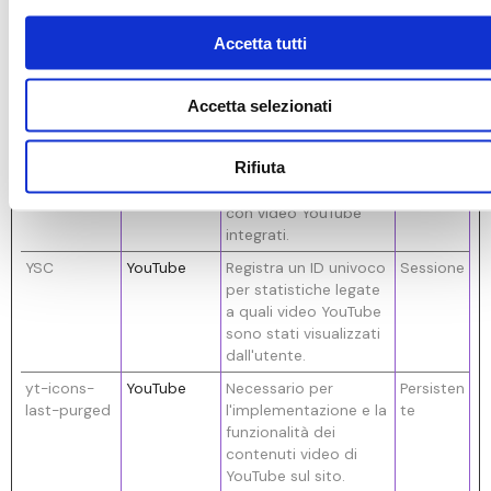
TESTCOOKIE
YouTube
Utilizzato per tracciare
1 giorno
Accetta tutti
SENABLED
l'interazione
dell'utente con i
contenuti incorporati.
Accetta selezionati
VISITOR_INF
YouTube
Prova a stimare la
180
O1_LIVE
velocità della
giorni
Rifiuta
connessione
dell'utente su pagine
con video YouTube
integrati.
YSC
YouTube
Registra un ID univoco
Sessione
per statistiche legate
a quali video YouTube
sono stati visualizzati
dall'utente.
yt-icons-
YouTube
Necessario per
Persisten
last-purged
l'implementazione e la
te
funzionalità dei
contenuti video di
YouTube sul sito.