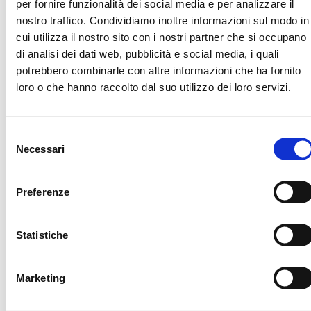
YEC
preferenze del lettore
per fornire funzionalità dei social media e per analizzare il
video dell'utente
nostro traffico. Condividiamo inoltre informazioni sul modo in
usando il video
cui utilizza il nostro sito con i nostri partner che si occupano
YouTube incorporato
di analisi dei dati web, pubblicità e social media, i quali
__Secure-
YouTube
Utilizzato per tracciare
180
potrebbero combinarle con altre informazioni che ha fornito
YNID
l'interazione
giorni
loro o che hanno raccolto dal suo utilizzo dei loro servizi.
dell'utente con i
contenuti incorporati.
LAST_RESUL
YouTube
Utilizzato per tracciare
Sessione
Selezione
T_ENTRY_KE
l'interazione
Necessari
del
Y
dell'utente con i
contenuti incorporati.
consenso
LogsDataba
YouTube
Utilizzato per tracciare
Persisten
Preferenze
seV2:V#||Lo
l'interazione
te
gsRequests
dell'utente con i
Store
contenuti incorporati.
Statistiche
ServiceWork
YouTube
Necessario per
Persisten
erLogsData
l'implementazione e la
te
Marketing
base#SWHe
funzionalità dei
althLog
contenuti video di
YouTube sul sito.