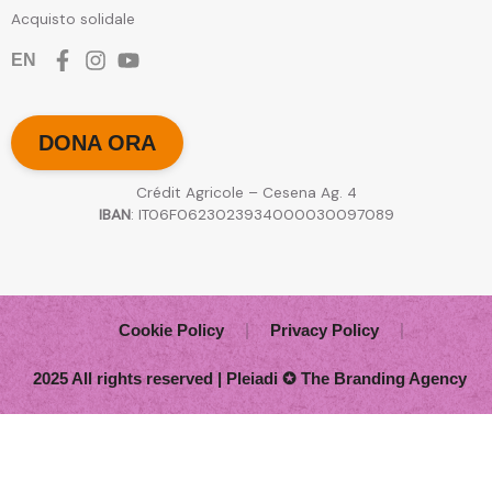
Acquisto solidale
EN
DONA ORA
Crédit Agricole – Cesena Ag. 4
IBAN
: IT06F0623023934000030097089
Cookie Policy
Privacy Policy
2025 All rights reserved | Pleiadi ✪ The Branding Agency