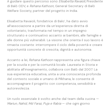
A guidare questo percorso sono
Elisabetta Ravaioli
, Presidente
di Balò ODV, e
Rehana Kathoon
, General Secretary di Balò
Welfare Society, partner del progetto in India.
Elisabetta Ravaioli, fondatrice di Balo’, ha dato avvio
all’associazione a partire da un’esperienza diretta di
volontariato, trasformata nel tempo in un impegno
strutturato e continuativo accanto ai bambini, alle famiglie e
alle donne più vulnerabili. La visione che orienta il suo lavoro è
rimasta costante: interrompere il ciclo della povertà e creare
opportunità concrete di crescita, dignità e autonomia.
Accanto a lei,
Rehana Kathoon
rappresenta una figura chiave
per la scuola e per la comunità locale. Laureata in Storia e
abilitata all’insegnamento, collabora con Balò dal 2007. La
sua esperienza educativa, unita a una conoscenza profonda
del contesto sociale e umano di Pilkhana, le consente di
accompagnare il progetto con competenza, sensibilità e
autorevolezza.
Un ruolo essenziale è svolto anche dal team della cucina —
Mariun, Nahid, Md Faraz, Puja e Rabia
— che ogni giorno