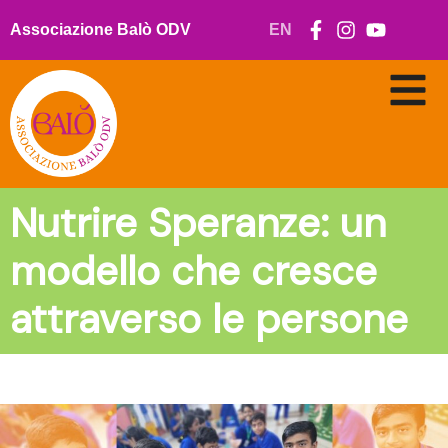
Vai
al
Associazione Balò ODV
EN
contenuto
Nutrire Speranze: un
modello che cresce
attraverso le persone