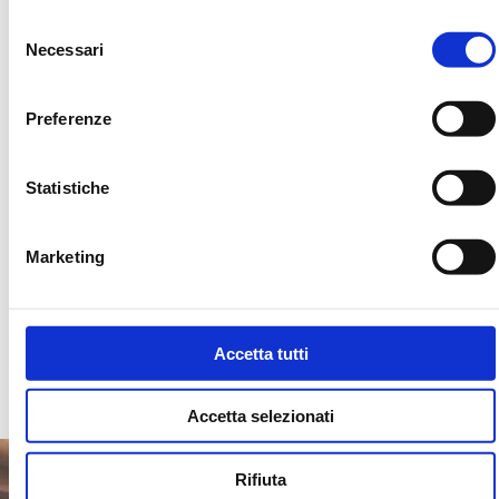
della Chiesa Valdese.
Selezione
Necessari
del
consenso
Progetto sostenuto con
Preferenze
i fondi Otto per Mille
della Chiesa Valdese
Statistiche
Marketing
RICHIEDI INFORMAZIONI
Accetta tutti
Accetta selezionati
Rifiuta