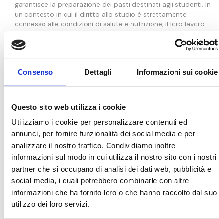
garantisce la preparazione dei pasti destinati agli studenti. In
un contesto in cui il diritto allo studio è strettamente
connesso alle condizioni di salute e nutrizione, il loro lavoro
costituisce una componente fondamentale della tenuta
educativa del progetto.
Sul fronte pedagogico,
Priyanka Yadav
, insegnante capofila del
Consenso
Dettagli
Informazioni sui cookie
progetto educativo
“Nutrire Speranze”
, accompagna bambini
e giovani in un percorso che intreccia apprendimento, salute
e consapevolezza. La sua presenza quotidiana contribuisce a
fare della scuola non solo un luogo di istruzione, ma uno
Questo sito web utilizza i cookie
spazio stabile di crescita, protezione e sviluppo comunitario.
Utilizziamo i cookie per personalizzare contenuti ed
annunci, per fornire funzionalità dei social media e per
Insieme, queste figure compongono un presidio umano e
professionale che rende possibile ciò che per molti bambini e
analizzare il nostro traffico. Condividiamo inoltre
ragazzi di Pilkhana è essenziale: studiare, nutrirsi e crescere in
informazioni sul modo in cui utilizza il nostro sito con i nostri
salute.
partner che si occupano di analisi dei dati web, pubblicità e
social media, i quali potrebbero combinarle con altre
Questo modello virtuoso, che unisce cura quotidiana,
informazioni che ha fornito loro o che hanno raccolto dal suo
educazione permanente e sviluppo comunitario, è una realtà
utilizzo dei loro servizi.
concreta che prende vita ogni giorno con i contributi dei
donatori e, nel 2026, anche grazie al sostegno finanziario