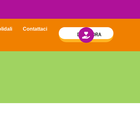
lidali
Contattaci
DONA ORA