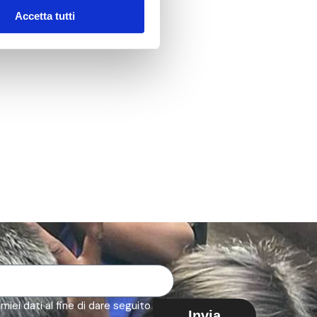
Accetta tutti
iei dati al fine di dare seguito alla mia richiesta. I
Invia