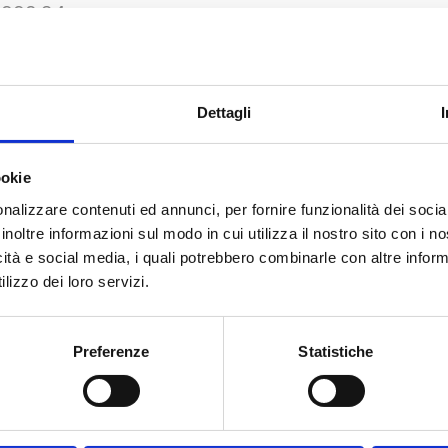
1.993,84
 5.615,93
0.189,20
Dettagli
,26
62,65
ookie
7.755,89
ecc) € 2.749,00
nalizzare contenuti ed annunci, per fornire funzionalità dei socia
inoltre informazioni sul modo in cui utilizza il nostro sito con i 
icità e social media, i quali potrebbero combinarle con altre inform
lizzo dei loro servizi.
Preferenze
Statistiche