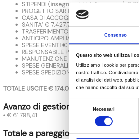
STIPENDI (insegnanti, bidelli, cuoche) € 3
PROGETTO SARTORIA E SCUOLA CUCITO €
CASA DI ACCOGLIENZA € 3.785,06
SANITA’ € 7.427,72
TRASFERIMENTO LIQUIDITA’ IN DEPOS. € 1
Consenso
ANTICIPO AMPLIAMENTO SCUOLA € 9.259
SPESE EVENTI € 3.746,28
RESPONSABILE PROGETTO ESTERO € 3.6
Questo sito web utilizza i c
MANUTENZIONE CASA BALO’ E SCUOLA € 
SPESE GENERALI (bancarie, assicurative, 
Utilizziamo i cookie per perso
SPESE SPEDIZIONE E DOGANALI € 1.110,23
nostro traffico. Condividiamo 
di analisi dei dati web, pubbl
TOTALE USCITE € 174.065,69
che hanno raccolto dal suo uti
Selezione
Avanzo di gestione
Necessari
del
• € 61.798,41
consenso
Totale a pareggio