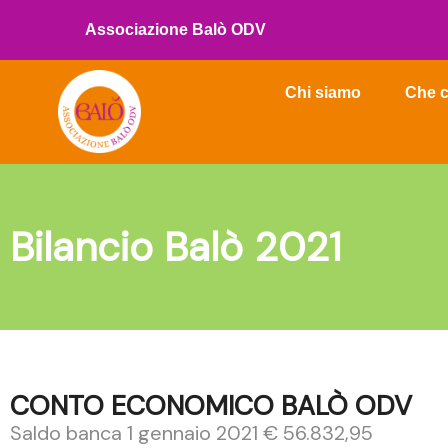
Vai
Associazione Balò ODV
al
contenuto
Chi siamo
Che c
Bilancio Balò 2021
CONTO ECONOMICO BALÒ ODV
Saldo banca 1 gennaio 2021 € 56.832,95