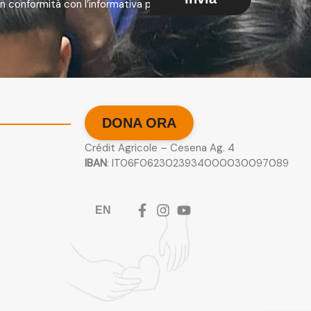
 in conformità con l’informativa presente nella
DONA ORA
Crédit Agricole – Cesena Ag. 4
IBAN
: IT06F0623023934000030097089
EN