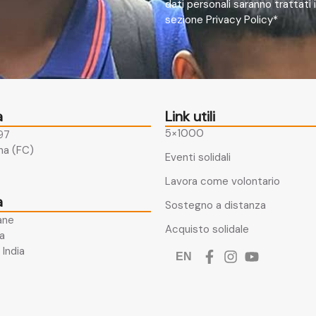
dati personali saranno trattati
sezione Privacy Policy*
a
Link utili
5×1000
 97
a (FC)​
Eventi solidali
Lavora come volontario
a
Sostegno a distanza
ane
Acquisto solidale
a​
India
EN