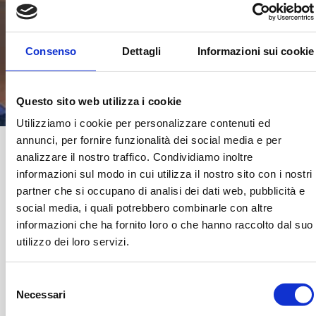
Email
Autorizzo il trattamento dei miei dati al fine di dare
Invia
seguito alla mia richiesta. I dati personali saranno
Consenso
Dettagli
Informazioni sui cookie
trattati in conformità con l’informativa presente nella
sezione Privacy Policy*
Questo sito web utilizza i cookie
Utilizziamo i cookie per personalizzare contenuti ed
annunci, per fornire funzionalità dei social media e per
analizzare il nostro traffico. Condividiamo inoltre
informazioni sul modo in cui utilizza il nostro sito con i nostri
partner che si occupano di analisi dei dati web, pubblicità e
social media, i quali potrebbero combinarle con altre
informazioni che ha fornito loro o che hanno raccolto dal suo
utilizzo dei loro servizi.
Selezione
Necessari
del
consenso