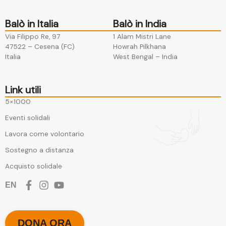
Balò in Italia
Balò in India
Via Filippo Re, 97
1 Alam Mistri Lane
47522 – Cesena (FC)​
Howrah Pilkhana​
Italia
West Bengal – India
Link utili
5×1000
Eventi solidali
Lavora come volontario
Sostegno a distanza
Acquisto solidale
EN
DONA ORA