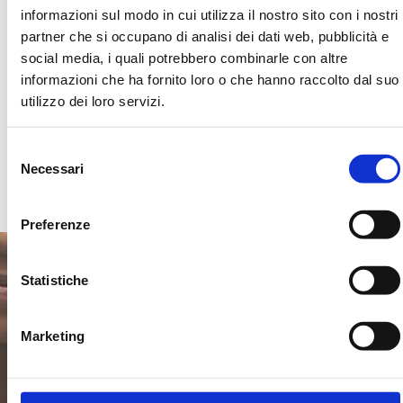
emozioni, divertimento e solidarietà.
Per info e
informazioni sul modo in cui utilizza il nostro sito con i nostri
prenotazioni chiama il numero 3472404611
.
partner che si occupano di analisi dei dati web, pubblicità e
social media, i quali potrebbero combinarle con altre
Insieme possiamo fare molto. Confidiamo in voi
informazioni che ha fornito loro o che hanno raccolto dal suo
e vi aspettiamo a braccia aperte. A presto!
Elisabetta, fondatrice di Balò
utilizzo dei loro servizi.
Selezione
Locandina Evento
Richiedi informazioni
Necessari
del
consenso
Preferenze
Statistiche
Iscriviti alla Newsletter
Marketing
Email
Autorizzo il trattamento dei miei dati al fine di dare
Invia