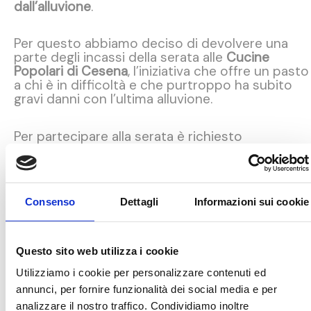
dall’alluvione
.
Per questo abbiamo deciso di devolvere una
parte degli incassi della serata alle
Cucine
Popolari di Cesena
, l’iniziativa che offre un pasto
a chi è in difficoltà e che purtroppo ha subito
gravi danni con l’ultima alluvione.
Per partecipare alla serata è richiesto
un
contributo di 45€
Per effettuare il pagamento del contributo vi
chiediamo gentilmente di effettuare un bonifico
sul seguente conto:
Consenso
Dettagli
Informazioni sui cookie
Associazione Balò ODV
IBAN: IT06F0623023934000030097089
Questo sito web utilizza i cookie
Vi aspettiamo venerdì 23 giugno 2023 alle ore
20.30 presso “Il Fabbrolo”, situato in Via
Utilizziamo i cookie per personalizzare contenuti ed
Provinciale Diolaguardia, 2350 a Roncofreddo.
annunci, per fornire funzionalità dei social media e per
Sarà un’esperienza indimenticabile ricca di
analizzare il nostro traffico. Condividiamo inoltre