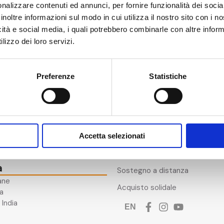
nalizzare contenuti ed annunci, per fornire funzionalità dei socia
Autorizzo il trattamento dei m
inoltre informazioni sul modo in cui utilizza il nostro sito con i 
dati personali saranno trattati
icità e social media, i quali potrebbero combinarle con altre inform
sezione Privacy Policy*
lizzo dei loro servizi.
Preferenze
Statistiche
a
Link utili
5×1000
 97
a (FC)​
Accetta selezionati
Eventi solidali
Lavora come volontario
a
Sostegno a distanza
ane
Acquisto solidale
a​
India
EN