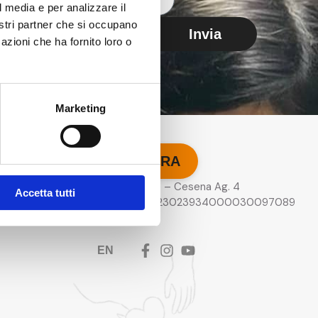
l media e per analizzare il
iei dati al fine di dare seguito alla mia richiesta. I
nostri partner che si occupano
Invia
 in conformità con l’informativa presente nella
azioni che ha fornito loro o
Marketing
DONA ORA
Crédit Agricole – Cesena Ag. 4
Accetta tutti
IBAN
: IT06F0623023934000030097089
EN