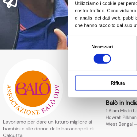
Utilizziamo i cookie per perso
nostro traffico. Condividiamo 
di analisi dei dati web, pubbl
che hanno raccolto dal suo uti
Selezione
Necessari
del
consenso
Balò in Itali
Via Filippo Re,
47522 – Cesen
Rifiuta
Italia
Balò in Indi
1 Alam Mistri L
Howrah Pilkhan
Lavoriamo per dare un futuro migliore ai
West Bengal – 
bambini e alle donne delle baraccopoli di
Calcutta