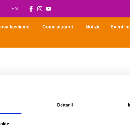
EN
osa facciamo
Come aiutarci
Notizie
Eventi so
Dettagli
ookie
Email