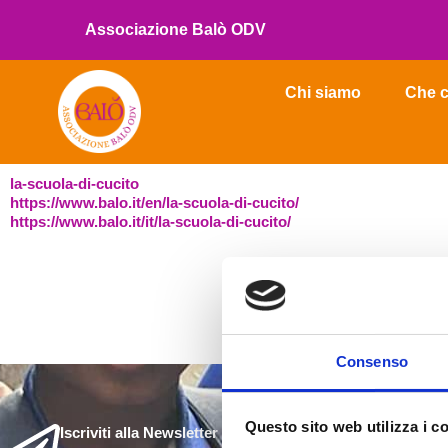
Vai
Associazione Balò ODV
al
contenuto
Chi siamo
Che c
la-scuola-di-cucito
https://www.balo.it/en/la-scuola-di-cucito/
https://www.balo.it/it/la-scuola-di-cucito/
Consenso
Questo sito web utilizza i c
Iscriviti alla Newsletter